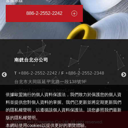
客服專線
886-2-2552-2242
南銧台北分公司
+886-2-2552-2242
/
+886-2-2552-2348
T
F
T
F
台北市大同區延平北路一段138號9F
golden1.light@msa.hinet.net
依據歐盟施行的個人資料保護法，我們致力於保護您的個人資
料並提供您對個人資料的掌握。我們已更新並將定期更新我們
的隱私權聲明，以遵循該個人資料保護法。請您參照我們最新
版的隱私權聲明。
© Golden Light Enterprise Co; Ltd. All right reserved.
本網站使用cookies以提供更好的瀏覽體驗。
‧
隱私權政策
網頁設計
iLeo