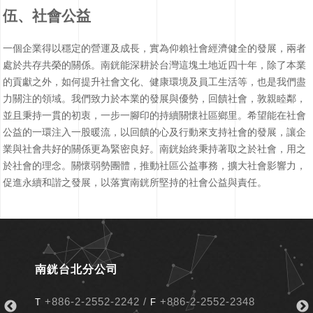
伍、社會公益
一個企業得以穩定的營運及成長，實為仰賴社會經濟健全的發展，兩者
處於共存共榮的關係。南銧能深耕於台灣這塊土地近四十年，除了本業
的貢獻之外，如何提升社會文化、健康環境及員工生活等，也是我們盡
力關注的領域。我們致力於本業的發展與優勢，回饋社會，敦親睦鄰，
並且秉持一貫的初衷，一步一腳印的持續關懷社區鄉里。希望能在社會
公益的一環注入一股暖流，以回饋的心及行動來支持社會的發展，讓企
業與社會共好的關係更為緊密良好。南銧始終秉持著取之於社會，用之
於社會的理念。關懷弱勢團體，推動社區公益事務，擴大社會影響力，
促進永續和諧之發展，以落實南銧所堅持的社會公益與責任。
南銧台北分公司
+886-2-2552-2242
/
+886-2-2552-2348
T
F
T
F