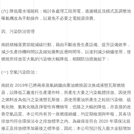
(六) 降低廢水場能耗：檢討各處理工段用電，過濾桶反洗模式及調整池
曝氣機改為手動操作，以避免不必要之電能源浪費。
四、污染防治管理
南銧積極落實節能減碳行動，藉由不斷改善生產設備、提升設備效率，
減少生產待機時間以及縮短藥劑反應時間等。以達到減少鍋爐使用，使
燃燒所排放至大氣的污染物大幅降低，相關防治措施如下：
(一) 空氣污染防治：
南銧在 2019年已將兩座蒸氣鍋爐由重油燃燒器汰換成液態瓦斯燃燒
器，以降低工廠進行生產運作時，所產生大量之污染氣體排放。因使用
之燃料改為低污之染液態瓦斯後，原使用重油所產生之粒狀污染物、硫
氧化物、氮氧化物及揮發性有機物等，也隨之大幅的降低，亦直接的改
善空氣品質。本公司尚有另一座燃煤鍋爐，均定期檢測與申報，其各項
排放均符合環保法令之排放標準之內。為確保並符合 2020 年環保法規
修正及排放標準加嚴後之標準值，因此；本公司預計投入龐大金額增加