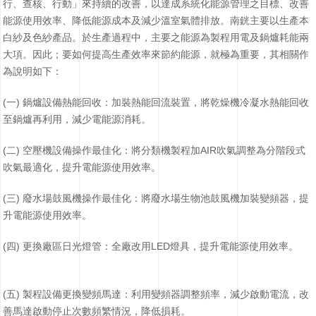
行、查核、行動」來持續的改善，以達成系統化能源管理之目標、改善
能源使用效率、降低能源成本及減少溫室氣體排放。南銧主要以生產本
白紗及色紗產品。於生產過程中，主要之能源為製程用電及鍋爐耗能兩
大項。因此；要如何提高生產效率來節約能源，就極為重要，其相關作
為說明如下：
(一) 鍋爐設備熱能回收：加裝熱能回流裝置，將乾燥機冷凝水熱能回收
至鍋爐再利用，減少電能源消耗。
(二) 空壓機設備操作最佳化：將分類機製程加AIR吹氣調整為分階段式
吹氣最適化，提升電能源使用效率。
(三) 廢水場鼓風機操作最佳化：將廢水場生物池鼓風機加裝變頻器，提
升電能源使用效率。
(四) 更換廠區日光燈管：全廠改用LED燈具，提升電能源使用效率。
(五) 製程設備更換變頻馬達：利用變頻器調整頻率，減少啟動電流，改
善馬達啟動停止次數頻繁情況，降低損耗。