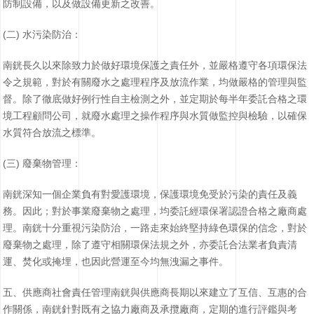
防制設備，以及做設備更新之改善。
(二) 水污染防治：
南銧長久以來除致力於做好環境保護之責任外，並嚴格遵守各項環保法
令之規範，對於有關廢水之處理程序及放流作業，均做嚴格的管理與監
督。除了徹底做好例行性自主檢測之外，並定期於每半年委託合格之環
境工程顧問公司，就廢水處理之操作程序與水質做監控與檢驗，以確保
水質符合放流之標準。
(三) 廢棄物管理：
南銧深知一個企業負有對愛護環境，保護環境免受於污染的責任及義
務。因此；對於事業廢棄物之處理，均委託經環保署認證合格之廠商處
理。南銧十分重視污染防治，一路走來始終堅持綠色環保的信念，對於
廢棄物之處理，除了遵守相關環保法規之外，亦委託合法業者負責清
運、焚化或掩埋，也因此營運至今均無洩漏之事件。
五、供應商社會責任管理南銧與供應商長期以來建立了互信、互惠的合
作關係，南銧針對既有之協力廠商及承攬廠商，定期的進行評鑑與考