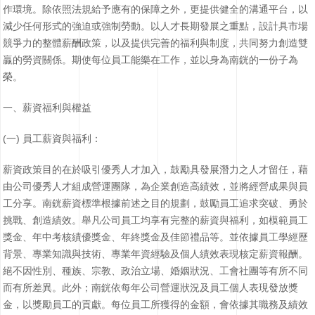
作環境。除依照法規給予應有的保障之外，更提供健全的溝通平台，以
減少任何形式的強迫或強制勞動。以人才長期發展之重點，設計具市場
競爭力的整體薪酬政策，以及提供完善的福利與制度，共同努力創造雙
贏的勞資關係。期使每位員工能樂在工作，並以身為南銧的一份子為
榮。
一、薪資福利與權益
(一) 員工薪資與福利：
薪資政策目的在於吸引優秀人才加入，鼓勵具發展潛力之人才留任，藉
由公司優秀人才組成營運團隊，為企業創造高績效，並將經營成果與員
工分享。南銧薪資標準根據前述之目的規劃，鼓勵員工追求突破、勇於
挑戰、創造績效。舉凡公司員工均享有完整的薪資與福利，如模範員工
獎金、年中考核績優獎金、年終獎金及佳節禮品等。並依據員工學經歷
背景、專業知識與技術、專業年資經驗及個人績效表現核定薪資報酬。
絕不因性別、種族、宗教、政治立場、婚姻狀況、工會社團等有所不同
而有所差異。此外；南銧依每年公司營運狀況及員工個人表現發放獎
金，以獎勵員工的貢獻。每位員工所獲得的金額，會依據其職務及績效