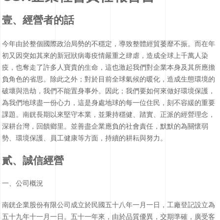
壹、經營者的話
今年由於整個國際政治局勢的不穩定，導致整體經貿萎靡不振。而在年
初又因突如其來的新冠狀病毒疫情嚴重之肆虐，造成全球上千萬人染
疫，也奪走了許多人寶貴的生命，這也激起我們對企業本身及其所應擔
負角色的省思。除此之外；對於目前全球氣候的暖化，造成生態環境的
破壞與浩劫，我們不能置身事外。因此；我們要如何來做好環境保護，
為我們地球盡一份心力，這是身處地球的每一位住民，刻不容緩的重要
課題。南銧長期以來堅守本業，並秉持穩健、踏實、正派的經營理念，
深耕台灣，回饋鄉里。並善盡企業應負的社會責任，默默的為關懷弱
勢、環境保護、員工健康等方面，持續的耕耘與努力。
貳、誠信經營
一、公司概況
南銧企業股份有限公司成立於民國五十八年一月一日，工廠登記設立為
五十九年十一月一日。五十一年來，由於品質優異，交期準確，廣受客