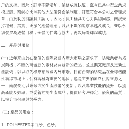
戶的支持。因此；訂單不斷增加，業務成長快速，至今已具中型企業規
模型態。南銧亦比照其他大型優良企業制度，訂定符合本公司之管理規
章，由於制度能讓員工認同，因此；員工極具向心力與認同感。南銧秉
持穩健、踏實、正派的經營理念，以及不斷的追求卓越及成長。並以永
續發展為經營目標，全體同仁齊心協力，再次締造輝煌成績。
二、產品與服務
(一) 近年來由於在整個的國際及國內廣大市場之需求下，紡織業者為拓
展商機，不斷的研發新的素材及開發新的產品，並且擴充廠房及更新生
產設備，以爭取先機來拓展國內外市場。目前台灣的紡織品在全球機能
性紡織市場上，佔有著極為重要的地位，也是主要的原料供應來源之
一。南銧長期以來致力於生產設備的更新，以及專業技能的提升，以提
高產能及效率。並妥善控制生產成品，提供給客戶穩定、優良的品質，
以提升市佔率與競爭力。
(二) 產品與用途：
1. POLYESTER本白紗、色紗。