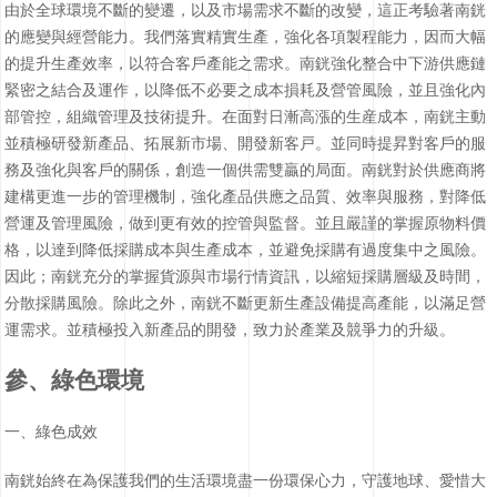
由於全球環境不斷的變遷，以及市場需求不斷的改變，這正考驗著南銧
的應變與經營能力。我們落實精實生產，強化各項製程能力，因而大幅
的提升生產效率，以符合客戶產能之需求。南銧強化整合中下游供應鏈
緊密之結合及運作，以降低不必要之成本損耗及營管風險，並且強化內
部管控，組織管理及技術提升。在面對日漸高漲的生産成本，南銧主動
並積極研發新產品、拓展新市場、開發新客戸。並同時提昇對客戶的服
務及強化與客戶的關係，創造一個供需雙贏的局面。南銧對於供應商將
建構更進一步的管理機制，強化產品供應之品質、效率與服務，對降低
營運及管理風險，做到更有效的控管與監督。並且嚴謹的掌握原物料價
格，以達到降低採購成本與生產成本，並避免採購有過度集中之風險。
因此；南銧充分的掌握貨源與市場行情資訊，以縮短採購層級及時間，
分散採購風險。除此之外，南銧不斷更新生產設備提高產能，以滿足營
運需求。並積極投入新產品的開發，致力於產業及競爭力的升級。
參、綠色環境
一、綠色成效
南銧始終在為保護我們的生活環境盡一份環保心力，守護地球、愛惜大