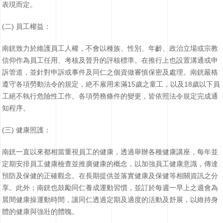
表現而定。
(二) 員工權益：
南銧致力於維護員工人權，不會以種族、性別、年齡、政治立場或宗教
信仰作為員工任用、考核及晉升的評核標準。在推行上也設置溝通或申
訴管道，並針對申訴或事件及同仁之個資做審慎保密及處理。南銧嚴格
遵守各項勞動法令的規定，絶不雇用未滿15歲之童工，以及18歲以下員
工絕不執行危險性工作。各項勞務條件的變更，皆依照法令規定完成通
知程序。
(三) 健康照護：
南銧一直以來都相當重視員工的健康，透過舉辦各種健康講座，每年並
定期安排員工健康檢查並推廣健康的概念，以加強員工健康意識，傳達
預防及保健的正確觀念。在長期提供並落實健康及保健等相關資訊之分
享。此外；南銧也鼓勵同仁養成運動習慣，並訂於每週一早上之週會為
晨間健康操運動時間，讓同仁透過定期及適度的活動及舒展，以維持身
體的健康與強壯的體魄。