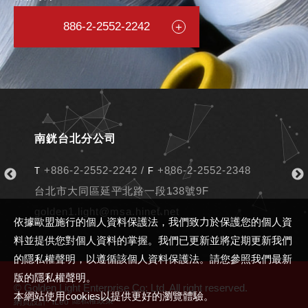
886-2-2552-2242
南銧台北分公司
+886-2-2552-2242
/
+886-2-2552-2348
T
F
T
F
台北市大同區延平北路一段138號9F
golden1.light@msa.hinet.net
依據歐盟施行的個人資料保護法，我們致力於保護您的個人資
料並提供您對個人資料的掌握。我們已更新並將定期更新我們
的隱私權聲明，以遵循該個人資料保護法。請您參照我們最新
版的隱私權聲明。
© Golden Light Enterprise Co; Ltd. All right reserved.
本網站使用cookies以提供更好的瀏覽體驗。
‧
隱私權政策
網頁設計
iLeo